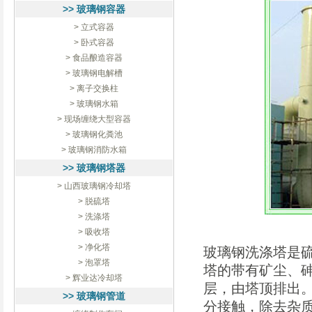
>> 玻璃钢容器
> 立式容器
> 卧式容器
> 食品酿造容器
> 玻璃钢电解槽
> 离子交换柱
> 玻璃钢水箱
> 现场缠绕大型容器
> 玻璃钢化粪池
> 玻璃钢消防水箱
>> 玻璃钢塔器
> 山西玻璃钢冷却塔
> 脱硫塔
> 洗涤塔
> 吸收塔
> 净化塔
玻璃钢洗涤塔是
> 泡罩塔
塔的带有矿尘、
> 辉业达冷却塔
层，由塔顶排出
>> 玻璃钢管道
分接触，除去杂