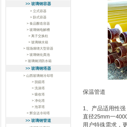
>> 玻璃钢容器
> 立式容器
> 卧式容器
> 食品酿造容器
> 玻璃钢电解槽
> 离子交换柱
> 玻璃钢水箱
> 现场缠绕大型容器
> 玻璃钢化粪池
> 玻璃钢消防水箱
>> 玻璃钢塔器
> 山西玻璃钢冷却塔
> 脱硫塔
> 洗涤塔
保温管道
> 吸收塔
> 净化塔
> 泡罩塔
1、产品适用性强
> 辉业达冷却塔
直径25mm一40
>> 玻璃钢管道
用户特殊需求，更