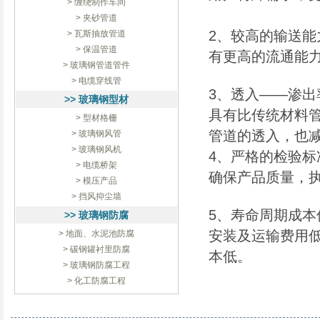
> 缠绕制作车间
> 夹砂管道
2、较高的输送能
> 瓦斯抽放管道
> 保温管道
有更高的流通能
> 玻璃钢管道管件
> 电缆穿线管
3、透入——渗
>> 玻璃钢型材
具有比传统材料
> 型材格栅
管道的透入，也
> 玻璃钢风管
> 玻璃钢风机
4、严格的检验
> 电缆桥架
确保产品质量，执
> 模压产品
> 挡风抑尘墙
5、寿命周期成
>> 玻璃钢防腐
安装及运输费用
> 地面、水泥池防腐
> 碳钢罐衬里防腐
本低。
> 玻璃钢防腐工程
> 化工防腐工程