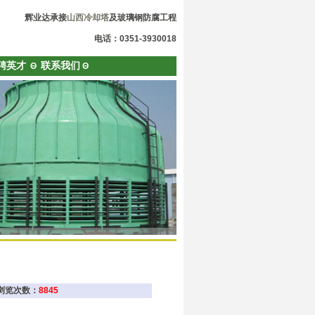
辉业达承接
山西冷却塔
及玻璃钢防腐工程
电话：0351-3930018
聘英才
联系我们
Θ
Θ
n 浏览次数：
8845