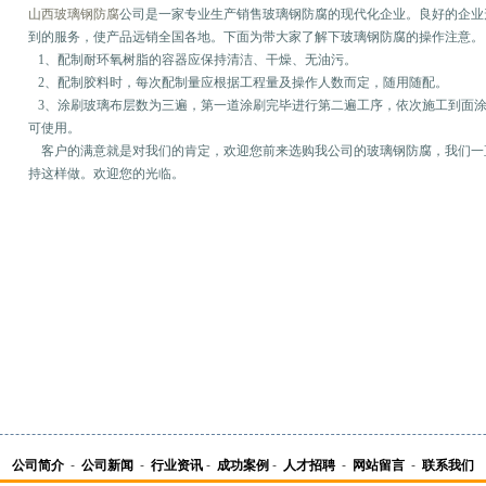
山西玻璃钢防腐
公司是一家专业生产销售玻璃钢防腐的现代化企业。良好的企业
到的服务，使产品远销全国各地。下面为带大家了解下玻璃钢防腐的操作注意。
1、配制耐环氧树脂的容器应保持清洁、干燥、无油污。
2、配制胶料时，每次配制量应根据工程量及操作人数而定，随用随配。
3、涂刷玻璃布层数为三遍，第一道涂刷完毕进行第二遍工序，依次施工到面
可使用。
客户的满意就是对我们的肯定，欢迎您前来选购我公司的玻璃钢防腐，我们一
持这样做。欢迎您的光临。
公司简介
-
公司新闻
-
行业资讯
-
成功案例
-
人才招聘
-
网站留言
-
联系我们